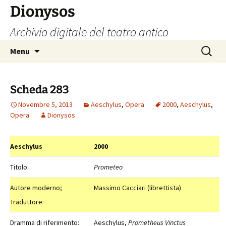
Vai
Dionysos
al
Archivio digitale del teatro antico
contenuto
Ricerca
Menu
per:
Scheda 283
Novembre 5, 2013
Aeschylus
,
Opera
2000
,
Aeschylus
,
Opera
Dionysos
Aeschylus
2000
Titolo:
Prometeo
Autore moderno;
Massimo Cacciari (librettista)
Traduttore:
Dramma di riferimento:
Aeschylus,
Prometheus Vinctus