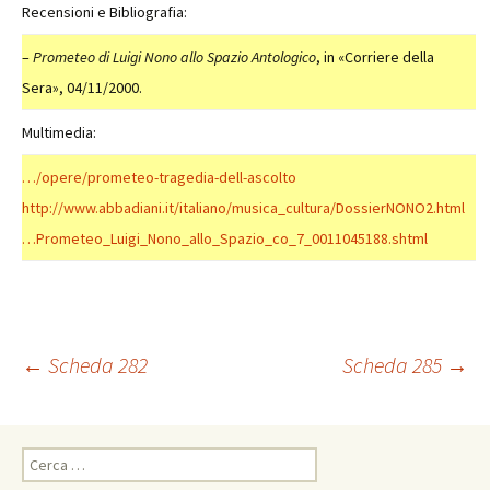
Recensioni e Bibliografia:
–
Prometeo di Luigi Nono allo Spazio Antologico
, in «Corriere della
Sera», 04/11/2000.
Multimedia:
…/opere/prometeo-tragedia-dell-ascolto
http://www.abbadiani.it/italiano/musica_cultura/DossierNONO2.html
…Prometeo_Luigi_Nono_allo_Spazio_co_7_0011045188.shtml
Navigazione
←
Scheda 282
Scheda 285
→
articolo
Ricerca
per: