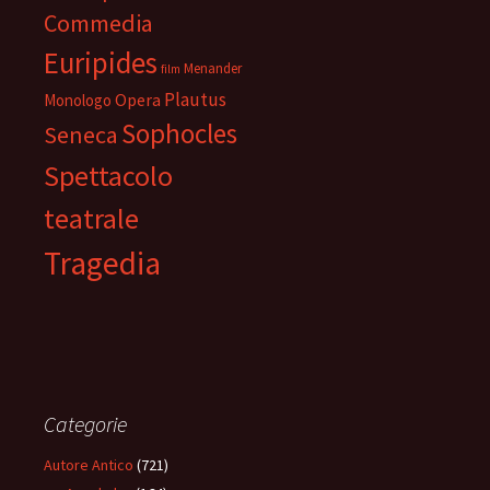
Commedia
Euripides
Menander
film
Plautus
Opera
Monologo
Sophocles
Seneca
Spettacolo
teatrale
Tragedia
Categorie
Autore Antico
(721)