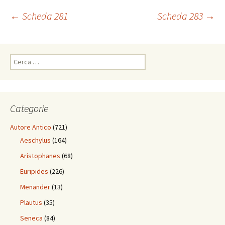
Navigazione
←
Scheda 281
Scheda 283
→
articolo
Ricerca
per:
Categorie
Autore Antico
(721)
Aeschylus
(164)
Aristophanes
(68)
Euripides
(226)
Menander
(13)
Plautus
(35)
Seneca
(84)