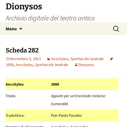
Vai
Dionysos
al
Archivio digitale del teatro antico
contenuto
Ricerca
Menu
per:
Scheda 282
Novembre 5, 2013
Aeschylus
,
Spettacolo teatrale
2000
,
Aeschylus
,
Spettacolo teatrale
Dionysos
Aeschylus
2000
Titolo:
Appunti per un’Orestiade Italiana:
Eumendidi
Traduttore:
Pier Paolo Pasolini