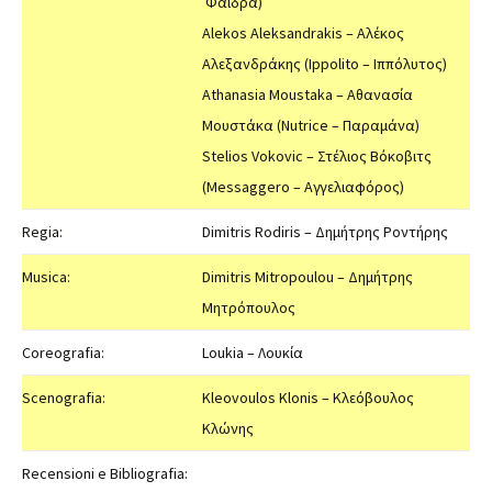
Φαίδρα)
Alekos Aleksandrakis – Αλέκος
Αλεξανδράκης (Ippolito – Ιππόλυτος)
Αthanasia Moustaka – Αθανασία
Μουστάκα (Nutrice – Παραμάνα)
Stelios Vokovic – Στέλιος Βόκοβιτς
(Messaggero – Αγγελιαφόρος)
Regia:
Dimitris Rodiris – Δημήτρης Ροντήρης
Musica:
Dimitris Mitropoulou – Δημήτρης
Μητρόπουλος
Coreografia:
Loukia – Λουκία
Scenografia:
Kleovoulos Klonis – Κλεόβουλος
Κλώνης
Recensioni e Bibliografia: