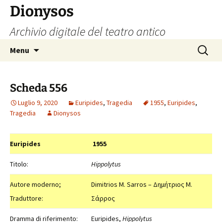
Vai
Dionysos
al
Archivio digitale del teatro antico
contenuto
Ricerca
Menu
per:
Scheda 556
Luglio 9, 2020
Euripides
,
Tragedia
1955
,
Euripides
,
Tragedia
Dionysos
Euripides
1955
Titolo:
Hippolytus
Autore moderno;
Dimitrios M. Sarros – Δημήτριος Μ.
Traduttore:
Σάρρος
Dramma di riferimento:
Euripides,
Hippolytus