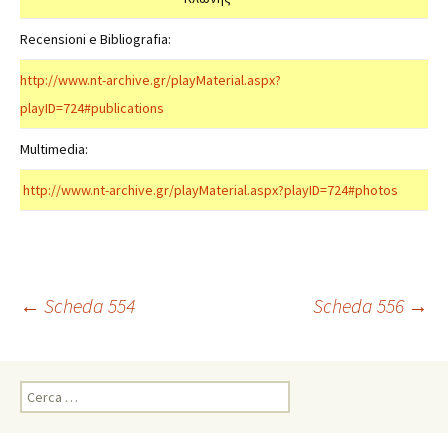
Recensioni e Bibliografia:
http://www.nt-archive.gr/playMaterial.aspx?
playID=724#publications
Multimedia:
http://www.nt-archive.gr/playMaterial.aspx?playID=724#photos
Navigazione
←
Scheda 554
Scheda 556
→
articolo
Ricerca
per: