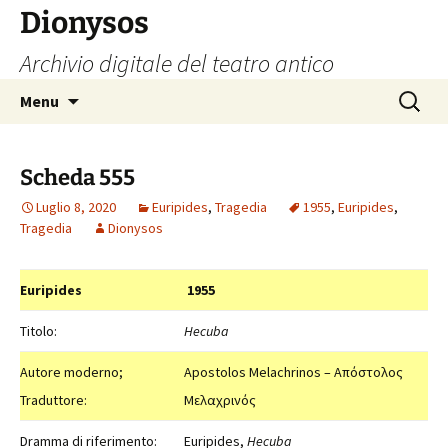
Vai
Dionysos
al
Archivio digitale del teatro antico
contenuto
Ricerca
Menu
per:
Scheda 555
Luglio 8, 2020
Euripides
,
Tragedia
1955
,
Euripides
,
Tragedia
Dionysos
Euripides
1955
Titolo:
Hecuba
Autore moderno;
Apostolos Melachrinos – Απόστολος
Traduttore:
Μελαχρινός
Dramma di riferimento:
Euripides,
Hecuba