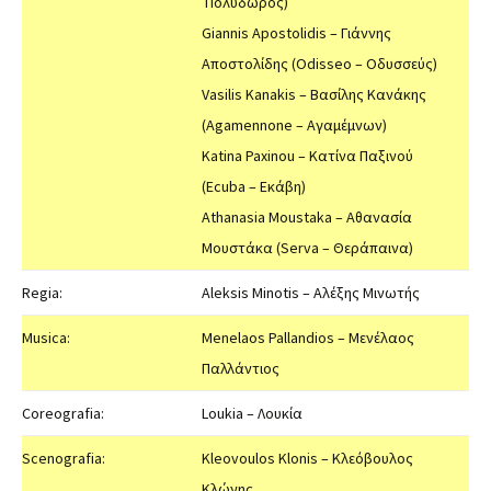
Πολύδωρος)
Giannis Apostolidis – Γιάννης
Αποστολίδης (Odisseo – Οδυσσεύς)
Vasilis Kanakis – Βασίλης Κανάκης
(Agamennone – Αγαμέμνων)
Katina Paxinou – Κατίνα Παξινού
(Ecuba – Εκάβη)
Αthanasia Moustaka – Αθανασία
Μουστάκα (Serva – Θεράπαινα)
Regia:
Aleksis Minotis – Αλέξης Μινωτής
Musica:
Menelaos Pallandios – Μενέλαος
Παλλάντιος
Coreografia:
Loukia – Λουκία
Scenografia:
Kleovoulos Klonis – Κλεόβουλος
Κλώνης