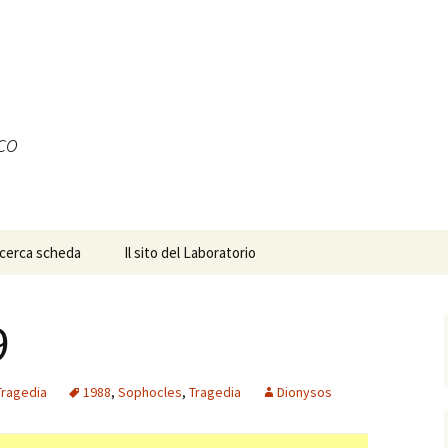
ico
icerca scheda
Il sito del Laboratorio
9
Tragedia
1988
,
Sophocles
,
Tragedia
Dionysos