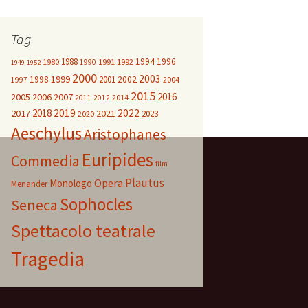
Tag
1988
1994
1996
1980
1991
1992
1990
1949
1952
2000
2003
1999
1998
2001
2002
2004
1997
2015
2016
2005
2006
2007
2014
2011
2012
2018
2019
2022
2017
2021
2023
2020
Aeschylus
Aristophanes
Euripides
Commedia
film
Plautus
Opera
Monologo
Menander
Sophocles
Seneca
Spettacolo teatrale
Tragedia