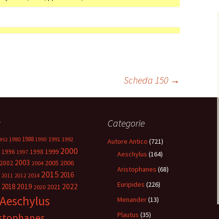
Scheda 150
→
g
Categorie
1988
1980
1991
1992
1990
952
Autore Antico
(721)
2000
1999
1996
1998
1997
Aeschylus
(164)
2003
2005
2006
2002
2004
Aristophanes
(68)
2015
2016
2014
2011
2012
Euripides
(226)
2018
2019
2022
2021
2020
Aeschylus
Menander
(13)
Plautus
(35)
istophanes