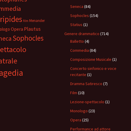
Seneca
(84)
mmedia
Sophocles
(154)
ripides
Menander
film
Statius
(1)
Plautus
Opera
ologo
Genere drammatico
(714)
Sophocles
neca
Balletto
(4)
ettacolo
Commedia
(84)
atrale
Composizione Musicale
(1)
Concerto sinfonico e voce
agedia
recitante
(1)
Dramma Satiresco
(7)
Film
(10)
Lezione-spettacolo
(1)
Monologo
(23)
Opera
(25)
Performance ad attore