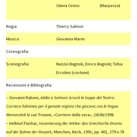
Silena Ciriesi
(Marpessa)
Regia:
Thierry Salmon
Musica:
Giovanna Marini
Coreografia:
Scenografia:
Nunzio Bagnoli, Enrico Bagnoli; Tobia
Ercolino (costumi)
Recensioni e Bibliografia:
– Giovanni Raboni,
Addio a Salmon: bruciò le tappe del Teatro.
Carriera fulminea per il geniale regista che giocava con le lingue.
Memorabili le sue
Troiane, «Corriere della sera», 24/06/1998.
– Hellmut Flashar,
Inszenierung der Antike: das Griechische Drama
auf der Bühne der Neuzeit
, München, Beck, 1991, pp. 401, 379 n.78 .