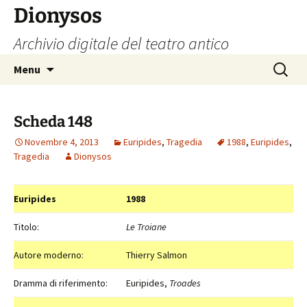
Vai
Dionysos
al
Archivio digitale del teatro antico
contenuto
Ricerca
Menu
per:
Scheda 148
Novembre 4, 2013
Euripides
,
Tragedia
1988
,
Euripides
,
Tragedia
Dionysos
Euripides
1988
Titolo:
Le Troiane
Autore moderno:
Thierry Salmon
Dramma di riferimento:
Euripides,
Troades