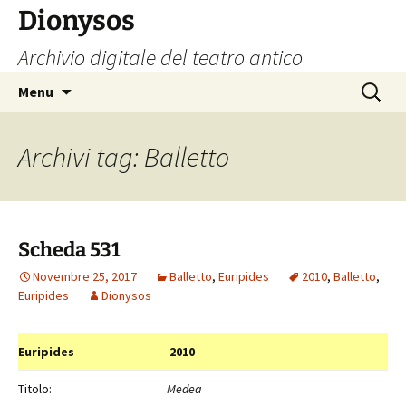
Vai
Dionysos
al
Archivio digitale del teatro antico
contenuto
Ricerca
Menu
per:
Archivi tag: Balletto
Scheda 531
Novembre 25, 2017
Balletto
,
Euripides
2010
,
Balletto
,
Euripides
Dionysos
Euripides
2010
Titolo:
Medea