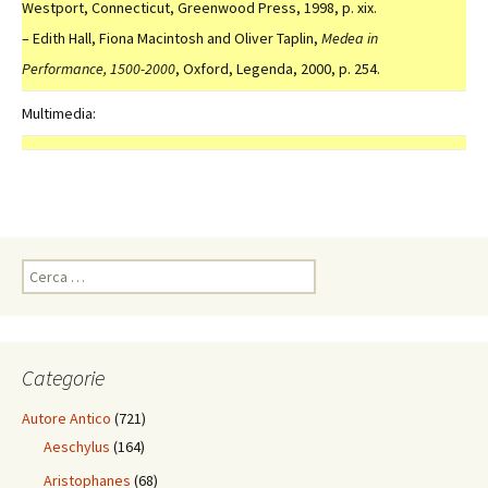
Westport, Connecticut, Greenwood Press, 1998, p. xix.
– Edith Hall, Fiona Macintosh and Oliver Taplin,
Medea in
Performance, 1500-2000
, Oxford, Legenda, 2000, p. 254.
Multimedia:
Ricerca
per:
Categorie
Autore Antico
(721)
Aeschylus
(164)
Aristophanes
(68)