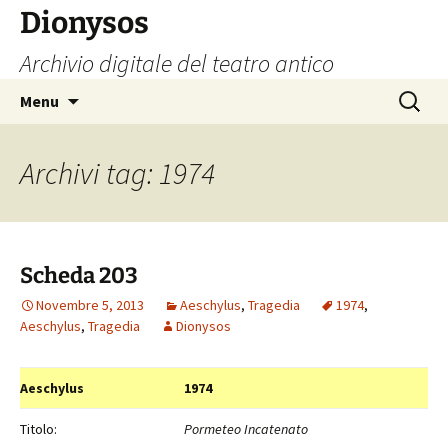
Vai
Dionysos
al
Archivio digitale del teatro antico
contenuto
Ricerca
Menu
per:
Archivi tag: 1974
Scheda 203
Novembre 5, 2013
Aeschylus
,
Tragedia
1974
,
Aeschylus
,
Tragedia
Dionysos
Aeschylus
1974
Titolo:
Pormeteo Incatenato