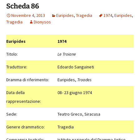
Scheda 86
Novembre 4, 2013
Euripides
,
Tragedia
1974
,
Euripides
,
Tragedia
Dionysos
Euripides
1974
Titolo:
Le Troiane
Traduttore:
Edoardo Sanguineti
Dramma di riferimento:
Euripides,
Troades
Data della
08- 23 giugno 1974
rappresentazione:
Sede:
Teatro Greco, Siracusa
Genere drammatico:
Tragedia
Compagnia teatrale:
Istituto nazionale del Dramma Antico