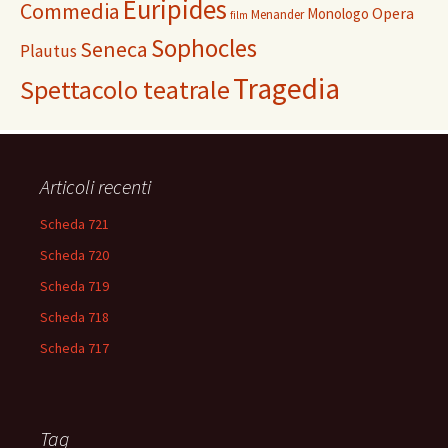
Euripides
Commedia
Opera
Monologo
Menander
film
Sophocles
Seneca
Plautus
Tragedia
Spettacolo teatrale
Articoli recenti
Scheda 721
Scheda 720
Scheda 719
Scheda 718
Scheda 717
Tag