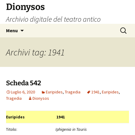
Vai
Dionysos
al
Archivio digitale del teatro antico
contenuto
Ricerca
Menu
per:
Archivi tag: 1941
Scheda 542
Luglio 6, 2020
Euripides
,
Tragedia
1941
,
Euripides
,
Tragedia
Dionysos
Euripides
1941
Titolo:
Iphigenia in Tauris