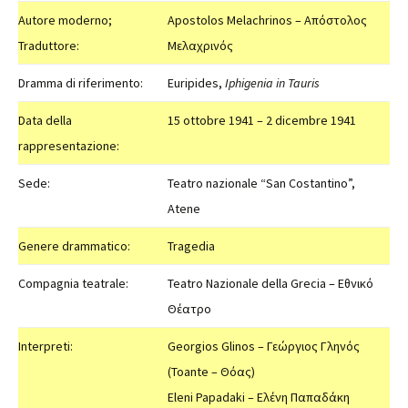
Autore moderno;
Apostolos Melachrinos – Απόστολος
Traduttore:
Μελαχρινός
Dramma di riferimento:
Euripides,
Iphigenia in Tauris
Data della
15 ottobre 1941 – 2 dicembre 1941
rappresentazione:
Sede:
Teatro nazionale “San Costantino”,
Atene
Genere drammatico:
Tragedia
Compagnia teatrale:
Teatro Nazionale della Grecia – Εθνικό
Θέατρο
Interpreti:
Georgios Glinos – Γεώργιος Γληνός
(Toante – Θόας)
Eleni Papadaki – Ελένη Παπαδάκη