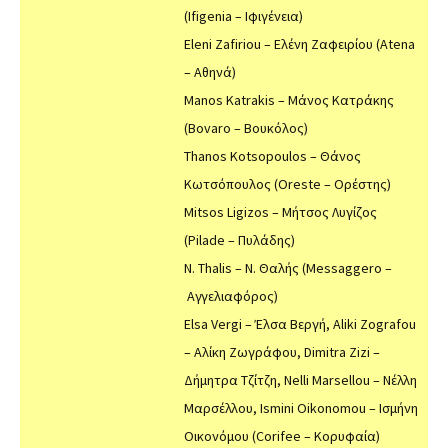
(Ifigenia – Ιφιγένεια)
Eleni Zafiriou – Ελένη Ζαφειρίου (Atena
– Αθηνά)
Manos Katrakis – Μάνος Κατράκης
(Bovaro – Βουκόλος)
Thanos Kotsopoulos – Θάνος
Κωτσόπουλος (Oreste – Ορέστης)
Mitsos Ligizos – Μήτσος Λυγίζος
(Pilade – Πυλάδης)
N. Thalis – Ν. Θαλής (Messaggero –
Αγγελιαφόρος)
Elsa Vergi – Έλσα Βεργή, Aliki Zografou
– Αλίκη Ζωγράφου, Dimitra Zizi –
Δήμητρα Τζίτζη, Nelli Marsellou – Νέλλη
Μαρσέλλου, Ismini Oikonomou – Ισμήνη
Οικονόμου (Corifee – Κορυφαία)