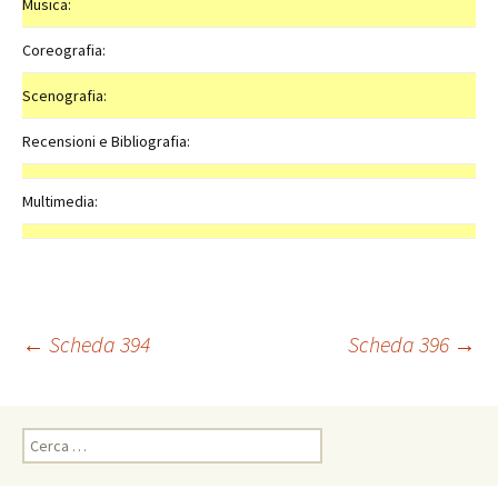
Musica:
Coreografia:
Scenografia:
Recensioni e Bibliografia:
Multimedia:
Navigazione
←
Scheda 394
Scheda 396
→
articolo
Ricerca
per: