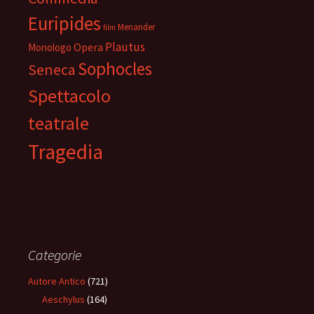
Euripides
Menander
film
Plautus
Opera
Monologo
Sophocles
Seneca
Spettacolo
teatrale
Tragedia
Categorie
Autore Antico
(721)
Aeschylus
(164)