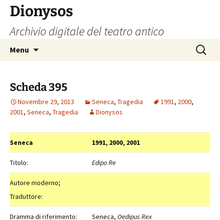
Vai
Dionysos
al
Archivio digitale del teatro antico
contenuto
Ricerca
Menu
per:
Scheda 395
Novembre 29, 2013
Seneca
,
Tragedia
1991
,
2000
,
2001
,
Seneca
,
Tragedia
Dionysos
Seneca
1991, 2000, 2001
Titolo:
Edipo Re
Autore moderno;
Traduttore:
Dramma di riferimento:
Seneca,
Oedipus Rex