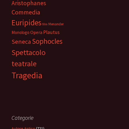
Aristophanes
Commedia
Euripides
Menander
film
Plautus
Opera
Monologo
Sophocles
Seneca
Spettacolo
teatrale
Tragedia
Categorie
Autore Antico
(721)