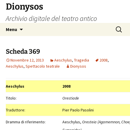
Vai
Dionysos
al
Archivio digitale del teatro antico
contenuto
Ricerca
Menu
per:
Scheda 369
Novembre 12, 2013
Aeschylus
,
Tragedia
2008
,
Aeschylus
,
Spettacolo teatrale
Dionysos
Aeschylus
2008
Titolo:
Orestiade
Traduttore:
Pier Paolo Pasolini
Dramma di riferimento:
Aeschylus,
Oresteia (Agamemnon, Choe