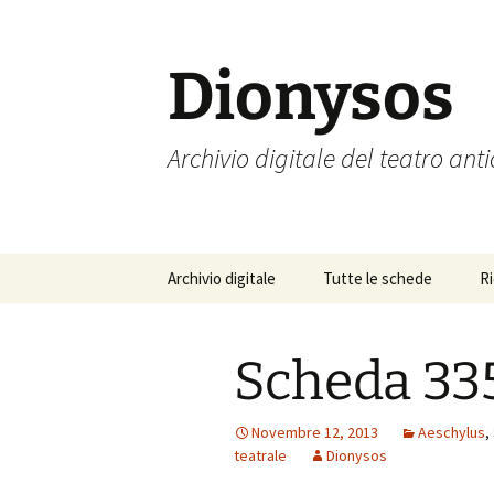
Vai
al
contenuto
Dionysos
Archivio digitale del teatro ant
Archivio digitale
Tutte le schede
R
Scheda 33
Novembre 12, 2013
Aeschylus
,
teatrale
Dionysos