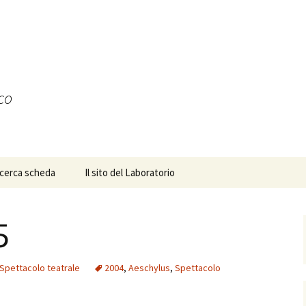
ico
icerca scheda
Il sito del Laboratorio
5
Spettacolo teatrale
2004
,
Aeschylus
,
Spettacolo