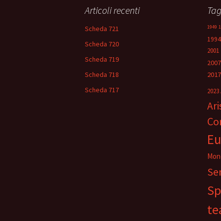
articolo
Articoli recenti
Ta
1949
1
Scheda 721
1994
Scheda 720
2001
Scheda 719
2007
Scheda 718
2017
Scheda 717
2023
Ar
Co
Eu
Mon
Se
Sp
te