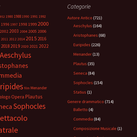
g
Categorie
1988
1980
1991
1992
1990
952
Autore Antico
(721)
2000
1999
1996
1998
1997
Aeschylus
(164)
2003
2005
2006
2002
2004
Aristophanes
(68)
2015
2016
2014
2011
2012
Euripides
(226)
2018
2019
2022
2021
2020
Aeschylus
Menander
(13)
Plautus
(35)
istophanes
Seneca
(84)
mmedia
Sophocles
(154)
ripides
Menander
film
Statius
(1)
Plautus
Opera
ologo
Genere drammatico
(714)
Sophocles
neca
Balletto
(4)
ettacolo
Commedia
(84)
atrale
Composizione Musicale
(1)