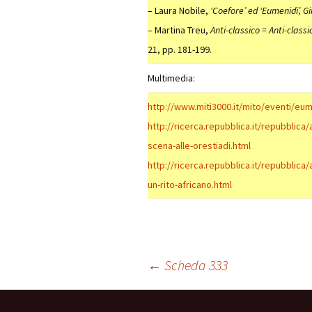
– Laura Nobile,
‘Coefore’ ed ‘Eumenidi’, G
– Martina Treu,
Anti-classico = Anti-classi
21, pp. 181-199.
Multimedia:
http://www.miti3000.it/mito/eventi/eum
http://ricerca.repubblica.it/repubblica
scena-alle-orestiadi.html
http://ricerca.repubblica.it/repubblic
un-rito-africano.html
Navigazione
←
Scheda 333