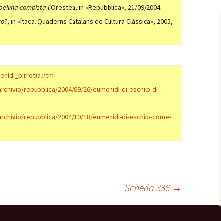
ibellina completa l’
Orestea, in «Repubblica», 21/09/2004.
co?
, in «Ítaca. Quaderns Catalans de Cultura Clàssica», 2005,
enidi_pirrotta.htm
/archivio/repubblica/2004/09/26/eumenidi-di-eschilo-di-
a/archivio/repubblica/2004/10/18/eumenidi-di-eschilo-come-
Scheda 336
→