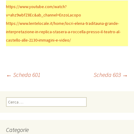
https://www.youtube.com/watch?
v=ahz9wbfZ8Ec&ab_channel=EnzoLacopo
https://www.lentelocale.it/home/locri-elena-traditauna-grande-
interpretazione-in-replica-stasera-a-roccella-presso-il-teatro-al-
castello-alle-2130-immagini-e-video/
Navigazione
←
Scheda 601
Scheda 603
→
articolo
Ricerca
per:
Categorie