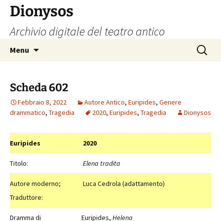
Vai
Dionysos
al
Archivio digitale del teatro antico
contenuto
Ricerca
Menu
per:
Scheda 602
Febbraio 8, 2022
Autore Antico
,
Euripides
,
Genere
drammatico
,
Tragedia
2020
,
Euripides
,
Tragedia
Dionysos
Euripides
2020
Titolo:
Elena tradita
Autore moderno;
Luca Cedrola (adattamento)
Traduttore:
Dramma di
Euripides,
Helena