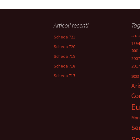
Navigazione
articolo
Articoli recenti
Ta
1949
1
Scheda 721
1994
Scheda 720
2001
Scheda 719
2007
Scheda 718
2017
Scheda 717
2023
Ar
Co
Eu
Mon
Se
Sp