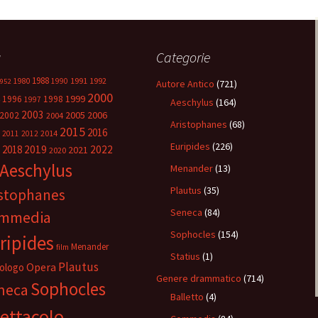
g
Categorie
1988
1980
1991
1992
1990
952
Autore Antico
(721)
2000
1999
1996
1998
1997
Aeschylus
(164)
2003
2005
2006
2002
2004
Aristophanes
(68)
2015
2016
2014
2011
2012
Euripides
(226)
2018
2019
2022
2021
2020
Aeschylus
Menander
(13)
Plautus
(35)
istophanes
Seneca
(84)
mmedia
Sophocles
(154)
ripides
Menander
film
Statius
(1)
Plautus
Opera
ologo
Genere drammatico
(714)
Sophocles
neca
Balletto
(4)
ettacolo