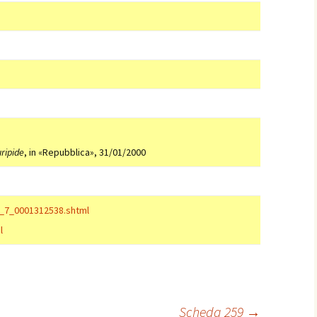
uripide
, in «Repubblica», 31/01/2000
_7_0001312538.shtml
l
Scheda 259
→