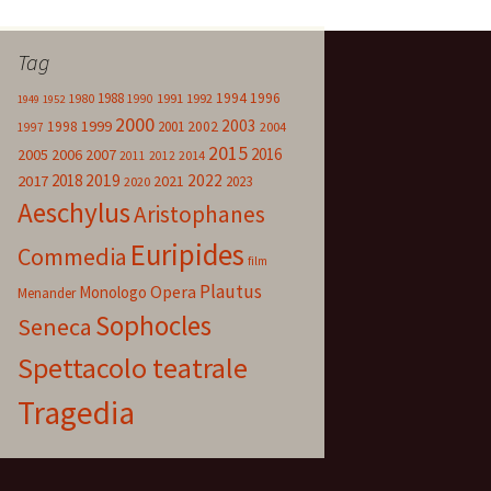
Tag
1988
1994
1996
1980
1991
1992
1990
1949
1952
2000
2003
1999
1998
2001
2002
2004
1997
2015
2016
2005
2006
2007
2014
2011
2012
2018
2019
2022
2017
2021
2023
2020
Aeschylus
Aristophanes
Euripides
Commedia
film
Plautus
Opera
Monologo
Menander
Sophocles
Seneca
Spettacolo teatrale
Tragedia