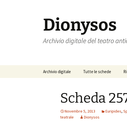
Vai
al
contenuto
Dionysos
Archivio digitale del teatro ant
Archivio digitale
Tutte le schede
R
Scheda 25
Novembre 5, 2013
Euripides
,
Sp
teatrale
Dionysos