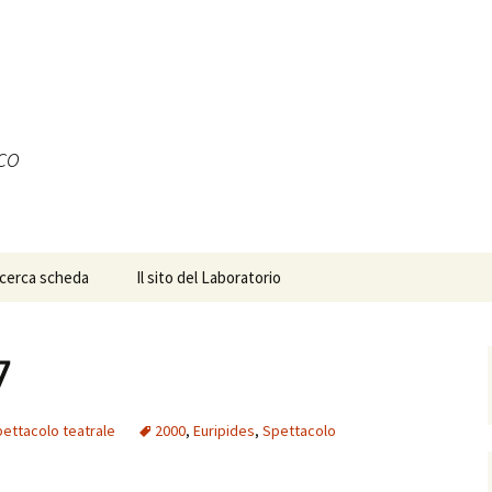
ico
icerca scheda
Il sito del Laboratorio
7
ettacolo teatrale
2000
,
Euripides
,
Spettacolo