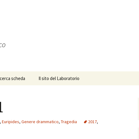
ico
icerca scheda
Il sito del Laboratorio
1
,
Euripides
,
Genere drammatico
,
Tragedia
2017
,