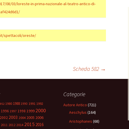
2017/08/03/loreste-in-prima-nazionale-al-teatro-antico-di-
1af424d6d1/
it/spettacoli/oreste/
Scheda 582
→
g
Categorie
1988
1980
1991
1992
1990
952
Autore Antico
(721)
2000
1999
1996
1998
1997
Aeschylus
(164)
2003
2005
2006
2002
2004
Aristophanes
(68)
2015
2016
2014
2011
2012