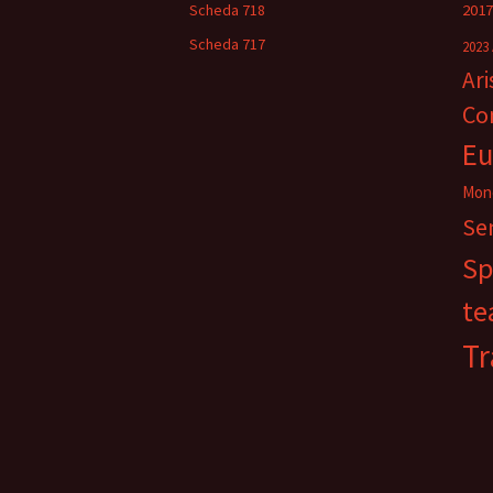
Scheda 718
2017
Scheda 717
2023
Ar
Co
Eu
Mon
Se
Sp
te
Tr