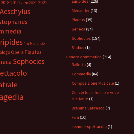
Euripides
(226)
2018
2019
2022
2021
2020
Aeschylus
Menander
(13)
Plautus
(35)
istophanes
Seneca
(84)
mmedia
Sophocles
(154)
ripides
Menander
film
Statius
(1)
Plautus
Opera
ologo
Genere drammatico
(714)
Sophocles
neca
Balletto
(4)
ettacolo
Commedia
(84)
atrale
Composizione Musicale
(1)
Concerto sinfonico e voce
agedia
recitante
(1)
Dramma Satiresco
(7)
Film
(10)
Lezione-spettacolo
(1)