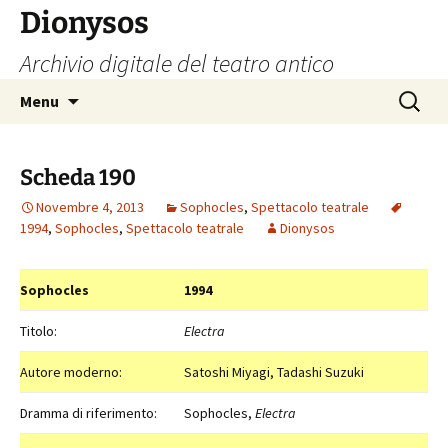
Vai
Dionysos
al
Archivio digitale del teatro antico
contenuto
Ricerca
Menu
per:
Scheda 190
Novembre 4, 2013
Sophocles
,
Spettacolo teatrale
1994
,
Sophocles
,
Spettacolo teatrale
Dionysos
Sophocles
1994
Titolo:
Electra
Autore moderno:
Satoshi Miyagi, Tadashi Suzuki
Dramma di riferimento:
Sophocles,
Electra