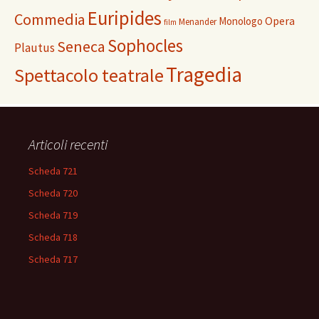
Euripides
Commedia
Opera
Monologo
Menander
film
Sophocles
Seneca
Plautus
Tragedia
Spettacolo teatrale
Articoli recenti
Scheda 721
Scheda 720
Scheda 719
Scheda 718
Scheda 717