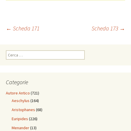
Navigazione
←
Scheda 171
Scheda 173
→
articolo
Ricerca
per:
Categorie
Autore Antico
(721)
Aeschylus
(164)
Aristophanes
(68)
Euripides
(226)
Menander
(13)