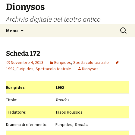
Vai
Dionysos
al
Archivio digitale del teatro antico
contenuto
Ricerca
Menu
per:
Scheda 172
Novembre 4, 2013
Euripides
,
Spettacolo teatrale
1992
,
Euripides
,
Spettacolo teatrale
Dionysos
Euripides
1992
Titolo:
Troades
Traduttore:
Tasos Roussos
Dramma di riferimento:
Euripides,
Troades