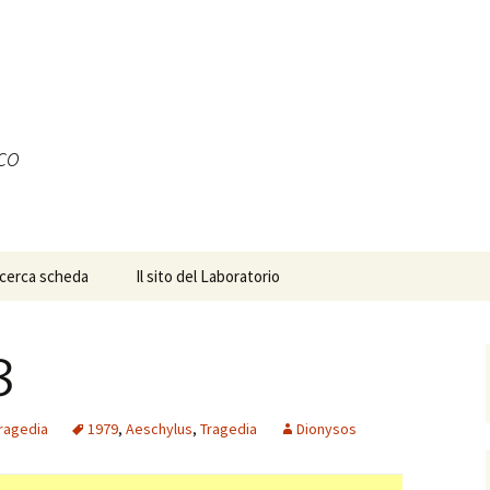
ico
icerca scheda
Il sito del Laboratorio
8
ragedia
1979
,
Aeschylus
,
Tragedia
Dionysos