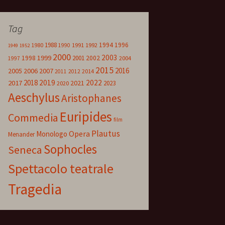
Tag
1988
1994
1996
1980
1991
1992
1990
1949
1952
2000
2003
1999
1998
2001
2002
2004
1997
2015
2016
2005
2006
2007
2014
2011
2012
2018
2019
2022
2017
2021
2023
2020
Aeschylus
Aristophanes
Euripides
Commedia
film
Plautus
Opera
Monologo
Menander
Sophocles
Seneca
Spettacolo teatrale
Tragedia