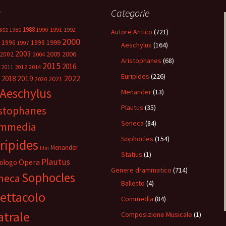
g
Categorie
1988
1980
1991
1992
1990
952
Autore Antico
(721)
2000
1999
1996
1998
1997
Aeschylus
(164)
2003
2005
2006
2002
2004
Aristophanes
(68)
2015
2016
2014
2011
2012
Euripides
(226)
2018
2019
2022
2021
2020
Aeschylus
Menander
(13)
Plautus
(35)
istophanes
Seneca
(84)
mmedia
Sophocles
(154)
ripides
Menander
film
Statius
(1)
Plautus
Opera
ologo
Genere drammatico
(714)
Sophocles
neca
Balletto
(4)
ettacolo
Commedia
(84)
atrale
Composizione Musicale
(1)