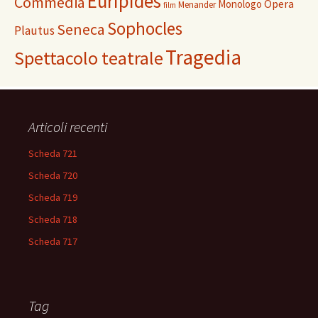
Euripides
Commedia
Opera
Monologo
Menander
film
Sophocles
Seneca
Plautus
Tragedia
Spettacolo teatrale
Articoli recenti
Scheda 721
Scheda 720
Scheda 719
Scheda 718
Scheda 717
Tag