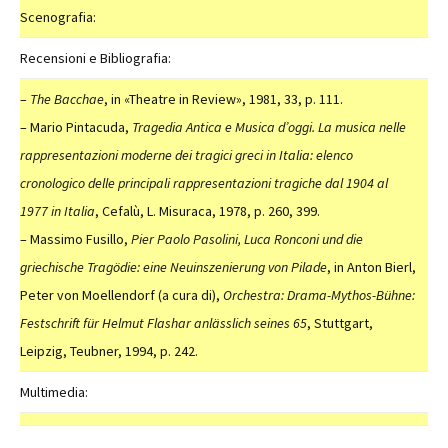
Scenografia:
Recensioni e Bibliografia:
–
The Bacchae
, in «Theatre in Review», 1981, 33, p. 111.
– Mario Pintacuda,
Tragedia Antica e Musica d’oggi. La musica nelle
rappresentazioni moderne dei tragici greci in Italia: elenco
cronologico delle principali rappresentazioni tragiche dal 1904 al
1977
in Italia
, Cefalù, L. Misuraca, 1978, p. 260, 399.
– Massimo Fusillo,
Pier Paolo Pasolini, Luca Ronconi und die
griechische Tragödie: eine Neuinszenierung von Pilade
, in Anton Bierl,
Peter von Moellendorf (a cura di),
Orchestra: Drama-Mythos-Bühne:
Festschrift für Helmut Flashar anlässlich seines 65
, Stuttgart,
Leipzig, Teubner, 1994, p. 242.
Multimedia: