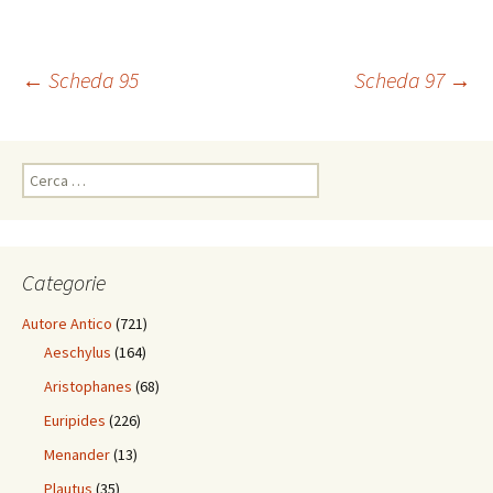
Navigazione
←
Scheda 95
Scheda 97
→
articolo
Ricerca
per:
Categorie
Autore Antico
(721)
Aeschylus
(164)
Aristophanes
(68)
Euripides
(226)
Menander
(13)
Plautus
(35)