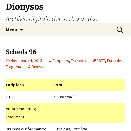
Vai
Dionysos
al
Archivio digitale del teatro antico
contenuto
Ricerca
Menu
per:
Scheda 96
Novembre 4, 2013
Euripides
,
Tragedia
1977
,
Euripides
,
Tragedia
Dionysos
Euripides
1978
Titolo:
Le Baccanti
Autore moderno;
Traduttore:
Dramma di riferimento:
Euripides,
Bacchae