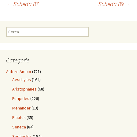
Navigazione
←
Scheda 87
Scheda 89
→
articolo
Ricerca
per:
Categorie
Autore Antico
(721)
Aeschylus
(164)
Aristophanes
(68)
Euripides
(226)
Menander
(13)
Plautus
(35)
Seneca
(84)
Sophocles
(154)