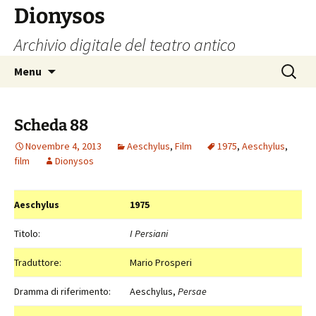
Vai
Dionysos
al
Archivio digitale del teatro antico
contenuto
Ricerca
Menu
per:
Scheda 88
Novembre 4, 2013
Aeschylus
,
Film
1975
,
Aeschylus
,
film
Dionysos
Aeschylus
1975
Titolo:
I Persiani
Traduttore:
Mario Prosperi
Dramma di riferimento:
Aeschylus,
Persae