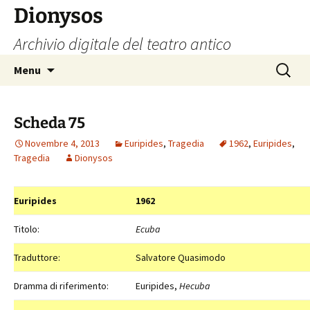
Vai
Dionysos
al
Archivio digitale del teatro antico
contenuto
Ricerca
Menu
per:
Scheda 75
Novembre 4, 2013
Euripides
,
Tragedia
1962
,
Euripides
,
Tragedia
Dionysos
Euripides
1962
Titolo:
Ecuba
Traduttore:
Salvatore Quasimodo
Dramma di riferimento:
Euripides,
Hecuba