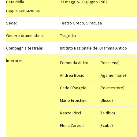
Data della
23 maggio-10 giugno 1962
rappresentazione:
Sede:
Teatro Greco, Siracusa
Genere drammatico:
Tragedia
Compagnia teatrale:
Istituto Nazionale del Dramma Antico
Interpreti:
Edmonda Aldini
(Polissena)
Andrea Bosic
(Agamennone)
Carlo D’Angelo
(Polimestore)
Mario Erpichini
(Ulisse)
Renzo Ricci
(Taltibio)
Elena Zareschi
(Ecuba)