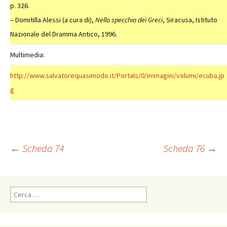
p. 326.
– Domitilla Alessi (a cura di),
Nello specchio dei Greci
, Siracusa, Istituto
Nazionale del Dramma Antico, 1996.
Multimedia:
http://www.salvatorequasimodo.it/Portals/0/immagini/volumi/ecuba.jp
g
Navigazione
←
Scheda 74
Scheda 76
→
articolo
Ricerca
per: