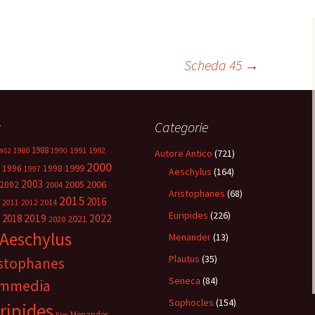
Scheda 45
→
g
Categorie
1988
1980
1991
1992
1990
952
Autore Antico
(721)
2000
1999
1996
1998
1997
Aeschylus
(164)
2003
2005
2006
2002
2004
Aristophanes
(68)
2015
2016
2014
2011
2012
Euripides
(226)
2018
2019
2022
2021
2020
Aeschylus
Menander
(13)
Plautus
(35)
istophanes
Seneca
(84)
mmedia
Sophocles
(154)
ripides
Menander