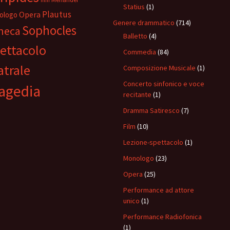
film
Statius
(1)
Plautus
Opera
ologo
Genere drammatico
(714)
Sophocles
neca
Balletto
(4)
ettacolo
Commedia
(84)
atrale
Composizione Musicale
(1)
Concerto sinfonico e voce
agedia
recitante
(1)
Dramma Satiresco
(7)
Film
(10)
Lezione-spettacolo
(1)
Monologo
(23)
Opera
(25)
Performance ad attore
unico
(1)
Performance Radiofonica
(1)