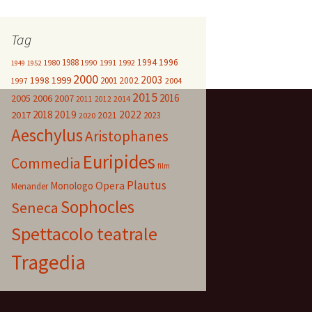
Tag
1988
1994
1996
1980
1991
1992
1990
1949
1952
2000
2003
1999
1998
2001
2002
2004
1997
2015
2016
2005
2006
2007
2014
2011
2012
2018
2019
2022
2017
2021
2023
2020
Aeschylus
Aristophanes
Euripides
Commedia
film
Plautus
Opera
Monologo
Menander
Sophocles
Seneca
Spettacolo teatrale
Tragedia