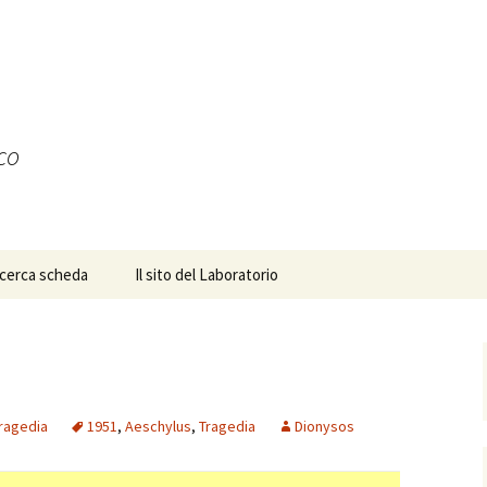
ico
icerca scheda
Il sito del Laboratorio
ragedia
1951
,
Aeschylus
,
Tragedia
Dionysos