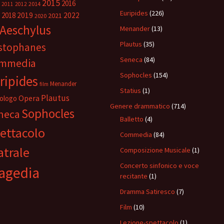
2015
2016
2014
2011
2012
Euripides
(226)
2018
2019
2022
2021
2020
Aeschylus
Menander
(13)
Plautus
(35)
istophanes
Seneca
(84)
mmedia
Sophocles
(154)
ripides
Menander
film
Statius
(1)
Plautus
Opera
ologo
Genere drammatico
(714)
Sophocles
neca
Balletto
(4)
ettacolo
Commedia
(84)
atrale
Composizione Musicale
(1)
Concerto sinfonico e voce
agedia
recitante
(1)
Dramma Satiresco
(7)
Film
(10)
Lezione-spettacolo
(1)