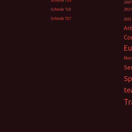
Scheda 719
2007
Scheda 718
2017
Scheda 717
2023
Ar
Co
Eu
Mon
Se
Sp
te
Tr