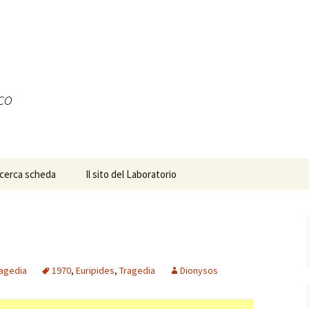
ico
icerca scheda
Il sito del Laboratorio
agedia
1970
,
Euripides
,
Tragedia
Dionysos