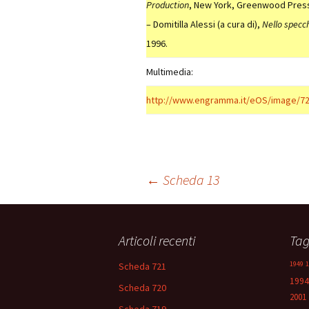
Production
, New York, Greenwood Press,
– Domitilla Alessi (a cura di),
Nello specch
1996.
Multimedia:
http://www.engramma.it/eOS/image/72
Navigazione
←
Scheda 13
articolo
Articoli recenti
Ta
1949
1
Scheda 721
1994
Scheda 720
2001