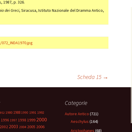
 1987, p. 326.
io dei Greci
, Siracusa, Istituto Nazionale del Dramma Antico,
/072_INDA1970.jpg
Scheda 15
→
g
Categorie
1988
1980
1991
1992
1990
952
Autore Antico
(721)
2000
1999
1996
1998
1997
Aeschylus
(164)
2003
2005
2006
2002
2004
Aristophanes
(68)