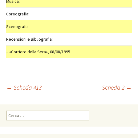
Musica:
Coreografia:
Scenografia:
Recensioni e Bibliografia:
– «Corriere della Sera», 08/08/1995.
Navigazione
←
Scheda 413
Scheda 2
→
articolo
Ricerca
per: