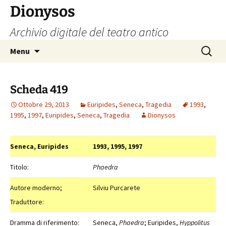
Vai
Dionysos
al
Archivio digitale del teatro antico
contenuto
Ricerca
Menu
per:
Scheda 419
Ottobre 29, 2013
Euripides
,
Seneca
,
Tragedia
1993
,
1995
,
1997
,
Euripides
,
Seneca
,
Tragedia
Dionysos
Seneca, Euripides
1993, 1995, 1997
Titolo:
Phaedra
Autore moderno;
Silviu Purcarete
Traduttore:
Dramma di riferimento:
Seneca,
Phaedra
; Euripides,
Hyppolitus