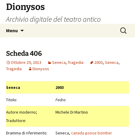
Vai
Dionysos
al
Archivio digitale del teatro antico
contenuto
Ricerca
Menu
per:
Scheda 406
Ottobre 29, 2013
Seneca
,
Tragedia
2003
,
Seneca
,
Tragedia
Dionysos
Seneca
2003
Titolo:
Fedra
Autore moderno;
Michele Di Martino
Traduttore:
Dramma di riferimento:
Seneca,
canada goose bomber