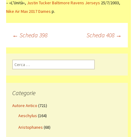
– «L’Unità»,
Justin Tucker Baltimore Ravens Jerseys
25/7/2003,
Nike Air Max 2017 Dames
p.
Navigazione
←
Scheda 398
Scheda 408
→
articolo
Ricerca
per:
Categorie
Autore Antico
(721)
Aeschylus
(164)
Aristophanes
(68)