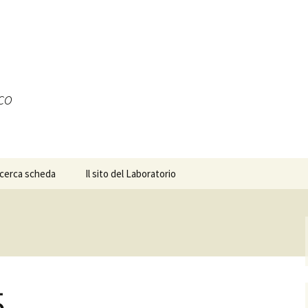
ico
icerca scheda
Il sito del Laboratorio
5