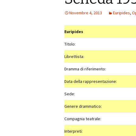
Novembre 4, 2013
Euripides
,
O
Euripides
Titolo:
Librettista:
Dramma di riferimento:
Data della rappresentazione:
Sede:
Genere drammatico:
Compagnia teatrale:
Interpreti: