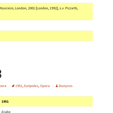
 Musicians,
London, 2001 [London, 1992], s.v. Pizzetti,
3
pera
1951
,
Euripides
,
Opera
Dionysos
1951
Ecuba