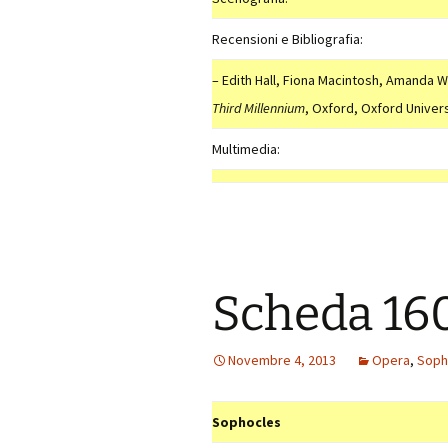
Recensioni e Bibliografia:
– Edith Hall, Fiona Macintosh, Amanda W
Third Millennium
, Oxford, Oxford Univers
Multimedia:
Scheda 16
Novembre 4, 2013
Opera
,
Soph
Sophocles