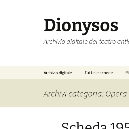
Vai
al
contenuto
Dionysos
Archivio digitale del teatro ant
Archivio digitale
Tutte le schede
R
Archivi categoria: Opera
Scheda 19