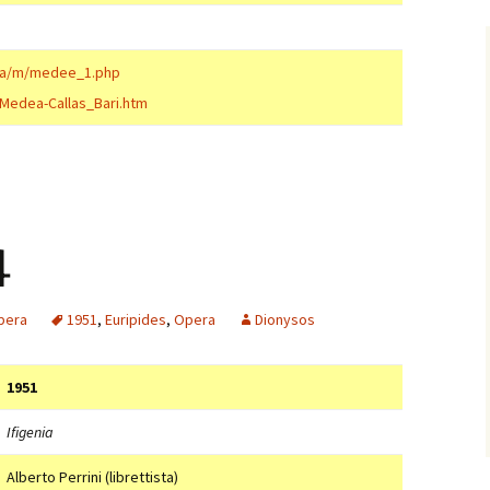
pera/m/medee_1.php
aMedea-Callas_Bari.htm
4
pera
1951
,
Euripides
,
Opera
Dionysos
1951
Ifigenia
Alberto Perrini (librettista)