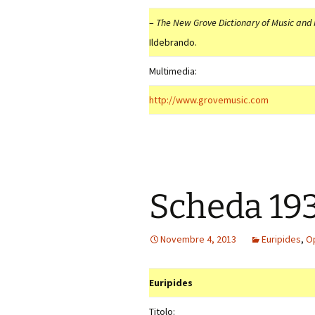
–
The New Grove Dictionary of Music and
Ildebrando.
Multimedia:
http://www.grovemusic.com
Scheda 19
Novembre 4, 2013
Euripides
,
O
Euripides
Titolo: