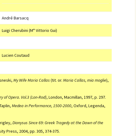
André Barsacq
Luigi Cherubini (M° Vittorio Gui)
Lucien Coutaud
isneski,
My Wife Maria Callas
(tit. or.
Maria Callas, mia moglie
),
y of Opera. Vol.3 (Lon-Rod)
, London, Macmillan, 1997, p. 297.
Taplin,
Medea in Performance, 1500-2000
, Oxford, Legenda,
rigley,
Dionysus Since 69: Greek Tragedy at the Dawn of the
ity Press, 2004, pp. 305, 374-375.