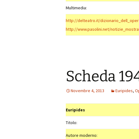
Multimedia:
http://delteatro.it/dizionario_dell_o
http://www.pasolini.net/notizie_mostr
Scheda 19
Novembre 4, 2013
Euripides
,
O
Euripides
Titolo:
Autore moderno: